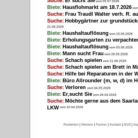
Suche:
Er sucht Sie
vom 05.07.2026
Biete:
Hausflohmarkt am 18.7.2026
vom
Suche:
Frau Traudl Walter verh. R. a
Suche:
Hobbygärtner zur grundstück
21.06.2026
Biete:
Haushaltauflösung
vom 15.06.2026
Biete:
Erholungsgarten zu verpachte
Biete:
Haushaltauflösung
vom 03.06.2026
Biete:
Mann sucht Frau
vom 26.05.2026
Suche:
Schach spielen
vom 21.06.2026
Suche:
Schach spielen am Brett in M
Suche:
Hilfe bei Reparaturen in der
Biete:
Büro Allrounder (m, w, d) im H
Suche:
Verloren
vom 04.05.2026
Biete:
Er,sucht Sie
vom 26.04.2026
Suche:
Möchte gerne aus dem Saarlan
LKW
vom 10.04.2026
Redaktion
|
Werben
|
Partner
|
Kontakt
|
AGB
|
Im