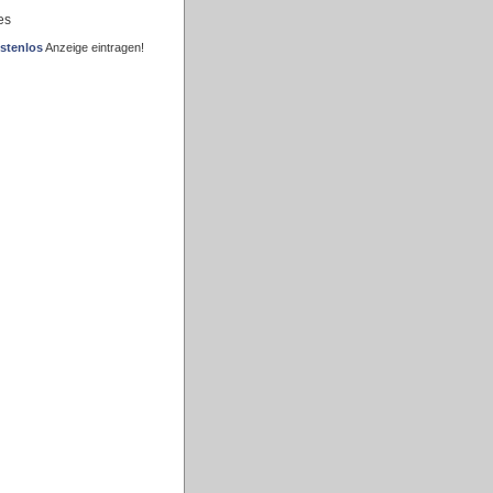
es
stenlos
Anzeige eintragen!