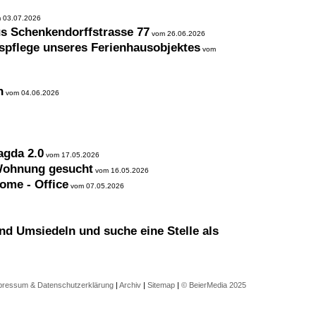
 03.07.2026
us Schenkendorffstrasse 77
vom 26.06.2026
spflege unseres Ferienhausobjektes
vom
n
vom 04.06.2026
agda 2.0
vom 17.05.2026
 Wohnung gesucht
vom 16.05.2026
ome - Office
vom 07.05.2026
d Umsiedeln und suche eine Stelle als
pressum & Datenschutzerklärung
|
Archiv
|
Sitemap
|
© BeierMedia 2025