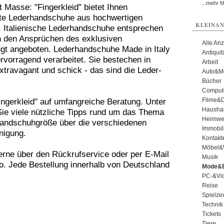
...mehr 
t Masse: "Fingerkleid" bietet Ihnen
te Lederhandschuhe aus hochwertigen
KLEINAN
. Italienische Lederhandschuhe entsprechen
 den Ansprüchen des exklusiven
Alle An
gt angeboten. Lederhandschuhe Made in Italy
Antiqui
ervorragend verarbeitet. Sie bestechen in
Arbeit
travagant und schick - das sind die Leder-
Auto&Mo
Bücher
Comput
Filme&
ngerkleid" auf umfangreiche Beratung. Unter
Haushal
Sie viele nützliche Tipps rund um das Thema
Heimwe
Handschuhgröße über die verschiedenen
Immobil
nigung.
Kontakt
Möbel&
gerne über den Rückrufservice oder per E-Mail
Musik
o. Jede Bestellung innerhalb von Deutschland
Mode&B
PC-&Vid
Reise
Spielze
Technik
Tickets
Tiere