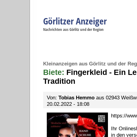
Görlitzer Anzeiger
Navigation
Nachrichten aus Görlitz und der Region
Menüpunkte
Görlitz
Görlitz
Görlitz
Görlitz
Gö
Startseite
Politik
Gesellschaft
Wirtschaft
Se
Kleinanzeigen aus Görlitz und der Reg
Biete:
Fingerkleid - Ein L
Tradition
Von:
Tobias Hemmo
aus 02943 Weißwas
20.02.2022 - 18:08
https://www
Ihr Online
in den ver