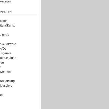
Meinungen
ZEIGEN
zeigen
täten&Kunst
torrad
er&Software
DVDs
tsgeräte
rker&Garten
ien
e
Wohnen
ekleidung
eospiele
ug