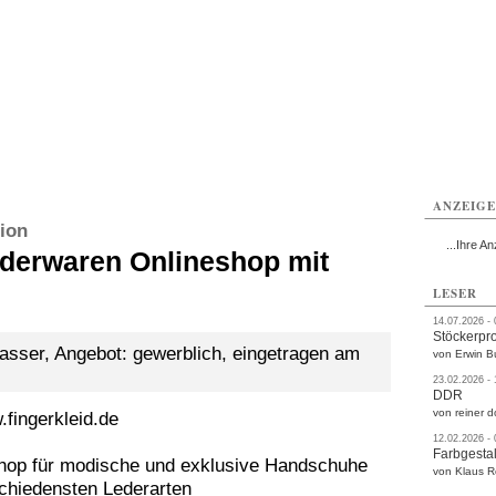
rlitz
Görlitz
Görlitz
Görlitz
Görlitz
Görlitz
rvice
Verkehr
Gesundheit
Kultur
Sport
Termine
ANZEIG
ion
...Ihre An
ederwaren Onlineshop mit
LESER
14.07.2026 -
Stöckerpr
ser, Angebot: gewerblich, eingetragen am
von Erwin B
23.02.2026 -
DDR
von reiner d
.fingerkleid.de
12.02.2026 -
Farbgestal
shop für modische und exklusive Handschuhe
von Klaus 
schiedensten Lederarten