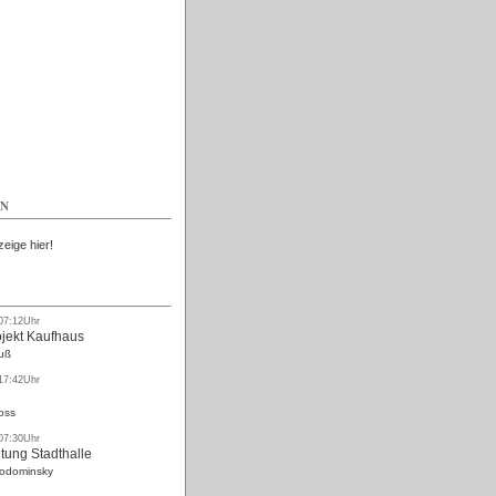
Kostenlos
EN
zeige hier!
 07:12Uhr
ojekt Kaufhaus
uß
 17:42Uhr
oss
 07:30Uhr
tung Stadthalle
Rodominsky