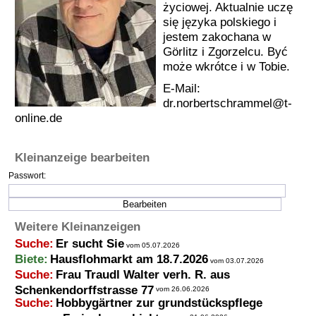
życiowej. Aktualnie uczę
Termine
się języka polskiego i
jestem zakochana w
Kostenlos
Görlitz i Zgorzelcu. Być
może wkrótce i w Tobie.
E-Mail:
dr.norbertschrammel@t-
online.de
Kleinanzeige bearbeiten
Passwort:
Weitere Kleinanzeigen
Suche:
Er sucht Sie
vom 05.07.2026
Biete:
Hausflohmarkt am 18.7.2026
vom 03.07.2026
Suche:
Frau Traudl Walter verh. R. aus
Schenkendorffstrasse 77
vom 26.06.2026
Suche:
Hobbygärtner zur grundstückspflege