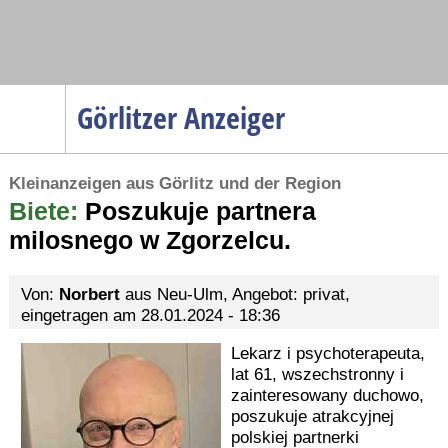
Navigation
Görlitzer Anzeiger
Startseite
Kleinanzeigen aus Görlitz und der Region
Menüpunkte
Biete:
Politik
Poszukuje partnera
milosnego w Zgorzelcu.
Gesellschaft
Wirtschaft
Von:
Norbert
aus Neu-Ulm, Angebot: privat,
Service
eingetragen am 28.01.2024 - 18:36
Verkehr
Lekarz i psychoterapeuta,
lat 61, wszechstronny i
Gesundheit
zainteresowany duchowo,
Kultur
poszukuje atrakcyjnej
polskiej partnerki
Sport