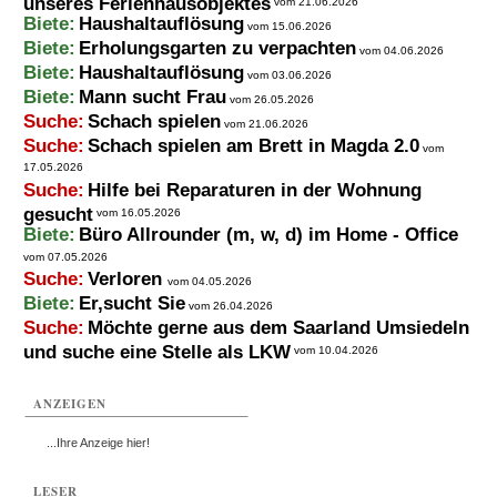
unseres Ferienhausobjektes
vom 21.06.2026
Biete:
Haushaltauflösung
vom 15.06.2026
Biete:
Erholungsgarten zu verpachten
vom 04.06.2026
Biete:
Haushaltauflösung
vom 03.06.2026
Biete:
Mann sucht Frau
vom 26.05.2026
Suche:
Schach spielen
vom 21.06.2026
Suche:
Schach spielen am Brett in Magda 2.0
vom
17.05.2026
Suche:
Hilfe bei Reparaturen in der Wohnung
gesucht
vom 16.05.2026
Biete:
Büro Allrounder (m, w, d) im Home - Office
vom 07.05.2026
Suche:
Verloren
vom 04.05.2026
Biete:
Er,sucht Sie
vom 26.04.2026
Suche:
Möchte gerne aus dem Saarland Umsiedeln
und suche eine Stelle als LKW
vom 10.04.2026
ANZEIGEN
...Ihre Anzeige hier!
LESER