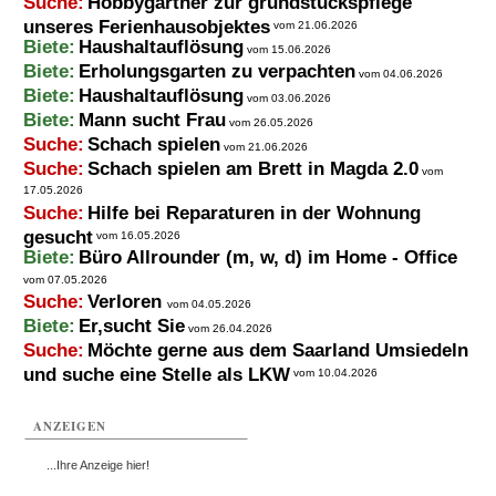
Suche:
Hobbygärtner zur grundstückspflege
unseres Ferienhausobjektes
vom 21.06.2026
Biete:
Haushaltauflösung
vom 15.06.2026
Biete:
Erholungsgarten zu verpachten
vom 04.06.2026
Biete:
Haushaltauflösung
vom 03.06.2026
Biete:
Mann sucht Frau
vom 26.05.2026
Suche:
Schach spielen
vom 21.06.2026
Suche:
Schach spielen am Brett in Magda 2.0
vom
17.05.2026
Suche:
Hilfe bei Reparaturen in der Wohnung
gesucht
vom 16.05.2026
Biete:
Büro Allrounder (m, w, d) im Home - Office
vom 07.05.2026
Suche:
Verloren
vom 04.05.2026
Biete:
Er,sucht Sie
vom 26.04.2026
Suche:
Möchte gerne aus dem Saarland Umsiedeln
und suche eine Stelle als LKW
vom 10.04.2026
ANZEIGEN
...Ihre Anzeige hier!