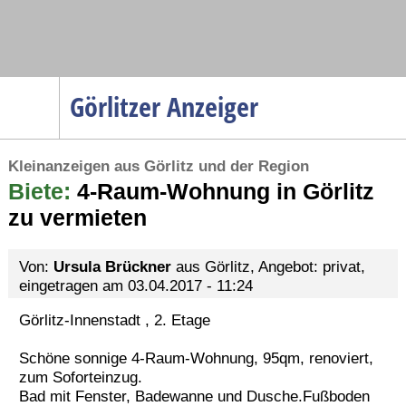
Navigation
Görlitzer Anzeiger
Startseite
Kleinanzeigen aus Görlitz und der Region
Menüpunkte
Biete:
Politik
4-Raum-Wohnung in Görlitz
zu vermieten
Gesellschaft
Wirtschaft
Von:
Ursula Brückner
aus Görlitz, Angebot: privat,
Service
eingetragen am 03.04.2017 - 11:24
Verkehr
Görlitz-Innenstadt , 2. Etage
Gesundheit
Schöne sonnige 4-Raum-Wohnung, 95qm, renoviert,
Kultur
zum Soforteinzug.
Bad mit Fenster, Badewanne und Dusche.Fußboden
Sport