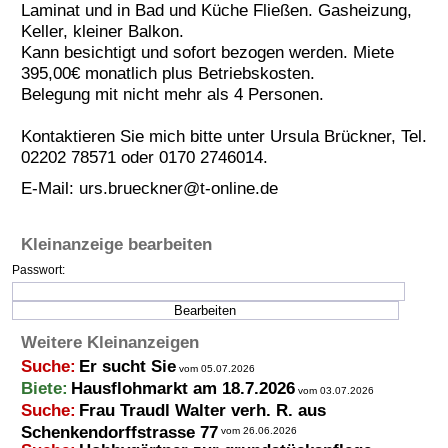
Laminat und in Bad und Küche Fließen. Gasheizung,
Termine
Keller, kleiner Balkon.
Kann besichtigt und sofort bezogen werden. Miete
Kostenlos
395,00€ monatlich plus Betriebskosten.
Belegung mit nicht mehr als 4 Personen.
Kontaktieren Sie mich bitte unter Ursula Brückner, Tel.
02202 78571 oder 0170 2746014.
E-Mail:
urs.brueckner@t-online.de
Kleinanzeige bearbeiten
Passwort:
Weitere Kleinanzeigen
Suche:
Er sucht Sie
vom 05.07.2026
Biete:
Hausflohmarkt am 18.7.2026
vom 03.07.2026
Suche:
Frau Traudl Walter verh. R. aus
Schenkendorffstrasse 77
vom 26.06.2026