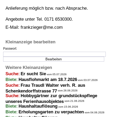
Termine
Anlieferung möglich bzw. nach Absprache.
Kostenlos
Angebote unter Tel. 0171 6530300.
E-Mail:
frankzieger@me.com
Kleinanzeige bearbeiten
Passwort:
Weitere Kleinanzeigen
Suche:
Er sucht Sie
vom 05.07.2026
Biete:
Hausflohmarkt am 18.7.2026
vom 03.07.2026
Suche:
Frau Traudl Walter verh. R. aus
Schenkendorffstrasse 77
vom 26.06.2026
Suche:
Hobbygärtner zur grundstückspflege
unseres Ferienhausobjektes
vom 21.06.2026
Biete:
Haushaltauflösung
vom 15.06.2026
Biete:
Erholungsgarten zu verpachten
vom 04.06.2026