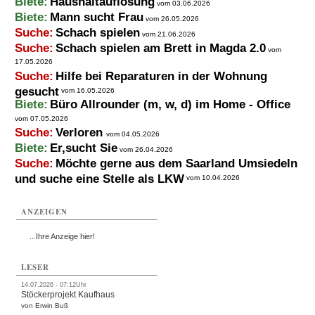
Biete:
Haushaltauflösung
vom 03.06.2026
Biete:
Mann sucht Frau
vom 26.05.2026
Suche:
Schach spielen
vom 21.06.2026
Suche:
Schach spielen am Brett in Magda 2.0
vom
17.05.2026
Suche:
Hilfe bei Reparaturen in der Wohnung
gesucht
vom 16.05.2026
Biete:
Büro Allrounder (m, w, d) im Home - Office
vom 07.05.2026
Suche:
Verloren
vom 04.05.2026
Biete:
Er,sucht Sie
vom 26.04.2026
Suche:
Möchte gerne aus dem Saarland Umsiedeln
und suche eine Stelle als LKW
vom 10.04.2026
ANZEIGEN
...Ihre Anzeige hier!
LESER
14.07.2026 - 07:12Uhr
Stöckerprojekt Kaufhaus
von Erwin Buß