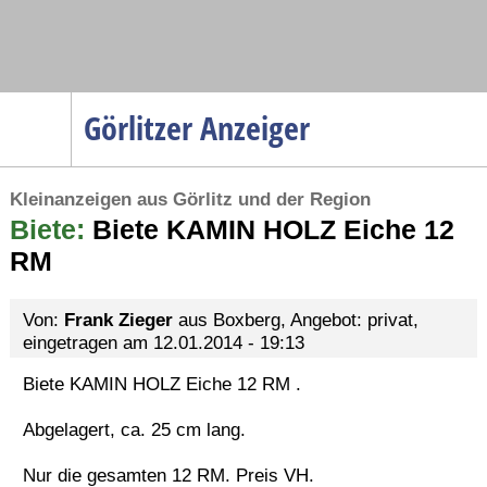
Navigation
Görlitzer Anzeiger
Startseite
Kleinanzeigen aus Görlitz und der Region
Menüpunkte
Biete:
Politik
Biete KAMIN HOLZ Eiche 12
RM
Gesellschaft
Wirtschaft
Von:
Frank Zieger
aus Boxberg, Angebot: privat,
Service
eingetragen am 12.01.2014 - 19:13
Verkehr
Biete KAMIN HOLZ Eiche 12 RM .
Gesundheit
Abgelagert, ca. 25 cm lang.
Kultur
Nur die gesamten 12 RM. Preis VH.
Sport