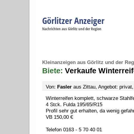
Görlitzer Anzeiger
Navigation
Nachrichten aus Görlitz und der Region
Menüpunkte
Görlitz
Görlitz
Görlitz
Görlitz
Gö
Startseite
Politik
Gesellschaft
Wirtschaft
Se
Kleinanzeigen aus Görlitz und der Reg
Biete:
Verkaufe Winterrei
Von:
Fasler
aus Zittau, Angebot: privat
Winterreifen komplett, schwarze Stahlf
4 Stck. Fulda 195/65/R15
Profil sehr gut erhalten, da wenig gefah
VB 150,00 €
Telefon 0163 - 5 70 40 01