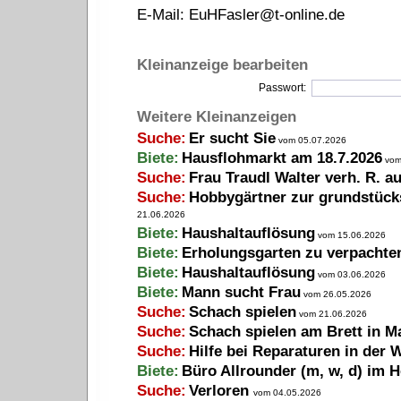
E-Mail:
EuHFasler@t-online.de
Kleinanzeige bearbeiten
Passwort:
Weitere Kleinanzeigen
Suche:
Er sucht Sie
vom 05.07.2026
Biete:
Hausflohmarkt am 18.7.2026
vom
Suche:
Frau Traudl Walter verh. R. a
Suche:
Hobbygärtner zur grundstück
21.06.2026
Biete:
Haushaltauflösung
vom 15.06.2026
Biete:
Erholungsgarten zu verpachte
Biete:
Haushaltauflösung
vom 03.06.2026
Biete:
Mann sucht Frau
vom 26.05.2026
Suche:
Schach spielen
vom 21.06.2026
Suche:
Schach spielen am Brett in M
Suche:
Hilfe bei Reparaturen in der
Biete:
Büro Allrounder (m, w, d) im H
Suche:
Verloren
vom 04.05.2026