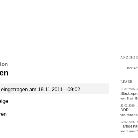
rlitz
Görlitz
Görlitz
Görlitz
Görlitz
Görlitz
rvice
Verkehr
Gesundheit
Kultur
Sport
Termine
ANZEIG
ion
...Ihre An
fen
LESER
, eingetragen am 18.11.2011 - 09:02
14.07.2026 -
Stöckerpr
von Erwin B
elge
23.02.2026 -
DDR
ren
von reiner d
12.02.2026 -
Farbgestal
von Klaus 