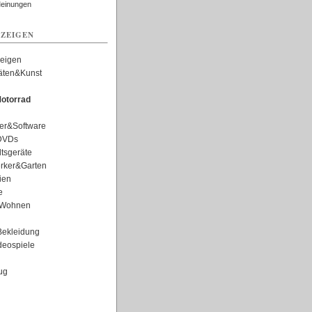
Meinungen
ZEIGEN
zeigen
täten&Kunst
otorrad
er&Software
DVDs
tsgeräte
rker&Garten
ien
e
Wohnen
ekleidung
eospiele
ug