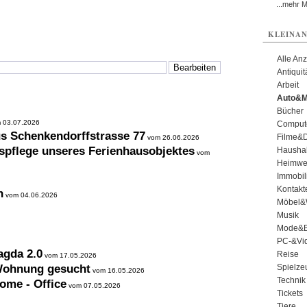
...mehr 
KLEINAN
Alle An
Antiqui
Arbeit
Auto&M
Bücher
 03.07.2026
Comput
us Schenkendorffstrasse 77
Filme&
vom 26.06.2026
spflege unseres Ferienhausobjektes
Haushal
vom
Heimwe
Immobil
Kontakt
n
vom 04.06.2026
Möbel&
Musik
Mode&B
PC-&Vid
agda 2.0
Reise
vom 17.05.2026
 Wohnung gesucht
Spielze
vom 16.05.2026
Technik
ome - Office
vom 07.05.2026
Tickets
Tiere