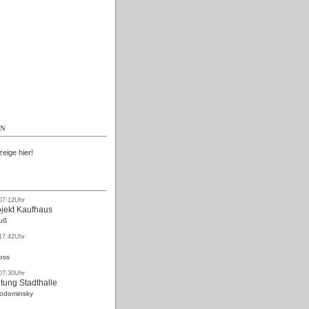
Kostenlos
EN
zeige hier!
 07:12Uhr
ojekt Kaufhaus
uß
 17:42Uhr
oss
 07:30Uhr
tung Stadthalle
Rodominsky