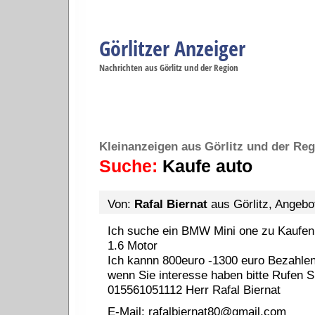
Görlitzer Anzeiger
Navigation
Nachrichten aus Görlitz und der Region
Menüpunkte
Görlitz
Görlitz
Görlitz
Görlitz
Gö
Startseite
Politik
Gesellschaft
Wirtschaft
Se
Kleinanzeigen aus Görlitz und der Reg
Suche:
Kaufe auto
Von:
Rafal Biernat
aus Görlitz, Angebot
Ich suche ein BMW Mini one zu Kaufen
1.6 Motor
Ich kannn 800euro -1300 euro Bezahle
wenn Sie interesse haben bitte Rufen S
015561051112 Herr Rafal Biernat
E-Mail:
rafalbiernat80@gmail.com