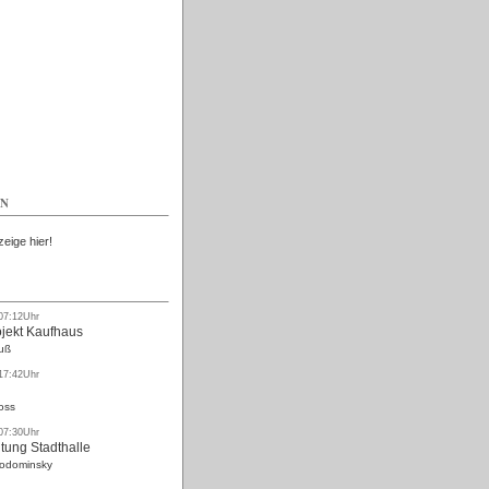
Kostenlos
EN
zeige hier!
 07:12Uhr
ojekt Kaufhaus
uß
 17:42Uhr
oss
 07:30Uhr
tung Stadthalle
Rodominsky