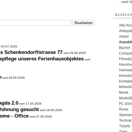
...mehr 
KLEINAN
Alle An
Antiqui
Arbeit
Auto&M
 03.07.2026
Bücher
us Schenkendorffstrasse 77
vom 26.06.2026
Comput
spflege unseres Ferienhausobjektes
Filme&
vom
Haushal
Heimwe
Immobil
n
vom 04.06.2026
Kontakt
Möbel&
Musik
Mode&B
agda 2.0
PC-&Vid
vom 17.05.2026
 Wohnung gesucht
Reise
vom 16.05.2026
Spielze
ome - Office
vom 07.05.2026
Technik
Tickets
Tiere