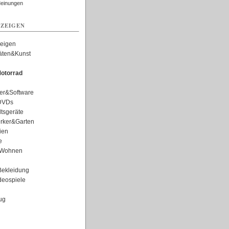
Meinungen
ZEIGEN
zeigen
täten&Kunst
otorrad
er&Software
DVDs
tsgeräte
rker&Garten
ien
e
Wohnen
ekleidung
eospiele
ug