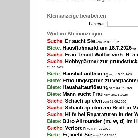
Kleinanzeige bearbeiten
Passwort:
Weitere Kleinanzeigen
Suche:
Er sucht Sie
vom 05.07.2026
Biete:
Hausflohmarkt am 18.7.2026
vom
Suche:
Frau Traudl Walter verh. R. a
Suche:
Hobbygärtner zur grundstück
21.06.2026
Biete:
Haushaltauflösung
vom 15.06.2026
Biete:
Erholungsgarten zu verpachte
Biete:
Haushaltauflösung
vom 03.06.2026
Biete:
Mann sucht Frau
vom 26.05.2026
Suche:
Schach spielen
vom 21.06.2026
Suche:
Schach spielen am Brett in M
Suche:
Hilfe bei Reparaturen in der
Biete:
Büro Allrounder (m, w, d) im H
Suche:
Verloren
vom 04.05.2026
Biete:
Er,sucht Sie
vom 26.04.2026