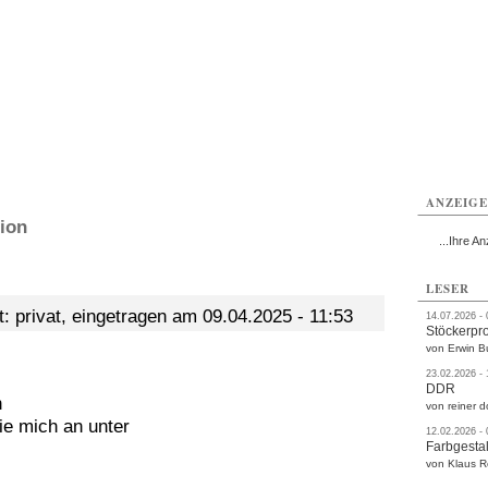
rlitz
Görlitz
Görlitz
Görlitz
Görlitz
Görlitz
rvice
Verkehr
Gesundheit
Kultur
Sport
Termine
ANZEIG
ion
...Ihre An
LESER
: privat, eingetragen am 09.04.2025 - 11:53
14.07.2026 -
Stöckerpr
von Erwin B
23.02.2026 -
DDR
n
von reiner d
ie mich an unter
12.02.2026 -
Farbgestal
von Klaus 