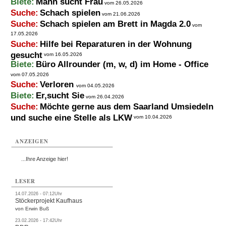
Biete:
Mann sucht Frau
vom 26.05.2026
Suche:
Schach spielen
vom 21.06.2026
Suche:
Schach spielen am Brett in Magda 2.0
vom
17.05.2026
Suche:
Hilfe bei Reparaturen in der Wohnung
gesucht
vom 16.05.2026
Biete:
Büro Allrounder (m, w, d) im Home - Office
vom 07.05.2026
Suche:
Verloren
vom 04.05.2026
Biete:
Er,sucht Sie
vom 26.04.2026
Suche:
Möchte gerne aus dem Saarland Umsiedeln
und suche eine Stelle als LKW
vom 10.04.2026
ANZEIGEN
...Ihre Anzeige hier!
LESER
14.07.2026 - 07:12Uhr
Stöckerprojekt Kaufhaus
von Erwin Buß
23.02.2026 - 17:42Uhr