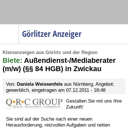
Navigation
Görlitzer Anzeiger
Startseite
Kleinanzeigen aus Görlitz und der Region
Menüpunkte
Biete:
Politik
Außendienst-/Mediaberater
(m/w) (§§ 84 HGB) in Zwickau
Gesellschaft
Wirtschaft
Von:
Daniela Weissenfels
aus Nürnberg, Angebot:
Service
gewerblich, eingetragen am 07.12.2011 - 18:48
Verkehr
Gestalten Sie mit uns Ihre
Zukunft!
Gesundheit
Kultur
Sie sind auf der Suche nach einer neuen
Herausforderung, reizvollen Aufgaben und netten
Sport