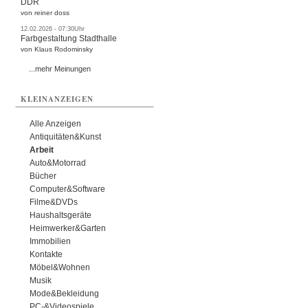
DDR
von reiner doss
12.02.2026 - 07:30Uhr
Farbgestaltung Stadthalle
von Klaus Rodominsky
...mehr Meinungen
KLEINANZEIGEN
Alle Anzeigen
Antiquitäten&Kunst
Arbeit
Auto&Motorrad
Bücher
Computer&Software
Filme&DVDs
Haushaltsgeräte
Heimwerker&Garten
Immobilien
Kontakte
Möbel&Wohnen
Musik
Mode&Bekleidung
PC-&Videospiele