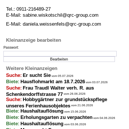
Tel.: 0911-216489-27
E-Mail: sabine.wiskotschil@qrc-group.com
E-Mail:
daniela.weissenfels@qrc-group.com
Kleinanzeige bearbeiten
Passwort:
Weitere Kleinanzeigen
Suche:
Er sucht Sie
vom 05.07.2026
Biete:
Hausflohmarkt am 18.7.2026
vom 03.07.2026
Suche:
Frau Traudl Walter verh. R. aus
Schenkendorffstrasse 77
vom 26.06.2026
Suche:
Hobbygärtner zur grundstückspflege
unseres Ferienhausobjektes
vom 21.06.2026
Biete:
Haushaltauflösung
vom 15.06.2026
Biete:
Erholungsgarten zu verpachten
vom 04.06.2026
Biete:
Haushaltauflösung
vom 03.06.2026