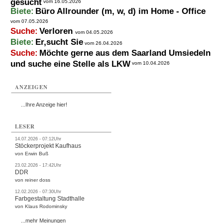
gesucht
vom 16.05.2026
Biete:
Büro Allrounder (m, w, d) im Home - Office
vom 07.05.2026
Suche:
Verloren
vom 04.05.2026
Biete:
Er,sucht Sie
vom 26.04.2026
Suche:
Möchte gerne aus dem Saarland Umsiedeln
und suche eine Stelle als LKW
vom 10.04.2026
ANZEIGEN
...Ihre Anzeige hier!
LESER
14.07.2026 - 07:12Uhr
Stöckerprojekt Kaufhaus
von Erwin Buß
23.02.2026 - 17:42Uhr
DDR
von reiner doss
12.02.2026 - 07:30Uhr
Farbgestaltung Stadthalle
von Klaus Rodominsky
...mehr Meinungen