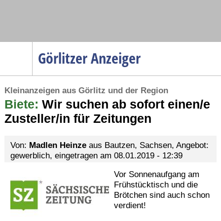
Navigation
Görlitzer Anzeiger
Startseite
Kleinanzeigen aus Görlitz und der Region
Menüpunkte
Biete:
Politik
Wir suchen ab sofort einen/e
Zusteller/in für Zeitungen
Gesellschaft
Wirtschaft
Von:
Madlen Heinze
aus Bautzen, Sachsen, Angebot:
Service
gewerblich, eingetragen am 08.01.2019 - 12:39
Verkehr
Vor Sonnenaufgang am
Frühstücktisch und die
Gesundheit
Brötchen sind auch schon
Kultur
verdient!
Sport