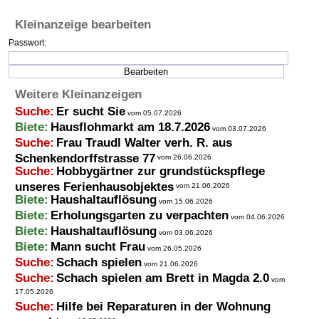
Kleinanzeige bearbeiten
Passwort:
Weitere Kleinanzeigen
Suche:
Er sucht Sie
vom 05.07.2026
Biete:
Hausflohmarkt am 18.7.2026
vom 03.07.2026
Suche:
Frau Traudl Walter verh. R. aus
Schenkendorffstrasse 77
vom 26.06.2026
Suche:
Hobbygärtner zur grundstückspflege
unseres Ferienhausobjektes
vom 21.06.2026
Biete:
Haushaltauflösung
vom 15.06.2026
Biete:
Erholungsgarten zu verpachten
vom 04.06.2026
Biete:
Haushaltauflösung
vom 03.06.2026
Biete:
Mann sucht Frau
vom 26.05.2026
Suche:
Schach spielen
vom 21.06.2026
Suche:
Schach spielen am Brett in Magda 2.0
vom
17.05.2026
Suche:
Hilfe bei Reparaturen in der Wohnung