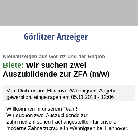
Navigation
Görlitzer Anzeiger
Startseite
Kleinanzeigen aus Görlitz und der Region
Menüpunkte
Biete:
Politik
Wir suchen zwei
Auszubildende zur ZFA (m/w)
Gesellschaft
Wirtschaft
Von:
Diebler
aus Hannover/Wennigsen, Angebot:
Service
gewerblich, eingetragen am 05.11.2018 - 12:06
Verkehr
Willkommen in unserem Team!
Wir suchen zwei Auszubildende zur
Gesundheit
zahnmedizinischen Fachangestellten für unsere
Kultur
moderne Zahnarztpraxis in Wennigsen bei Hannover.
Sport