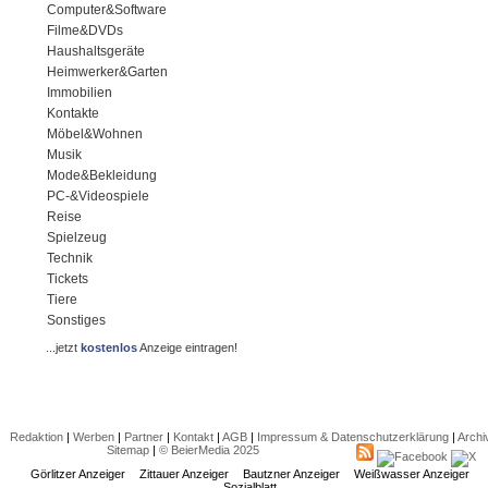
Computer&Software
Filme&DVDs
Haushaltsgeräte
Heimwerker&Garten
Immobilien
Kontakte
Möbel&Wohnen
Musik
Mode&Bekleidung
PC-&Videospiele
Reise
Spielzeug
Technik
Tickets
Tiere
Sonstiges
...jetzt
kostenlos
Anzeige eintragen!
Redaktion
|
Werben
|
Partner
|
Kontakt
|
AGB
|
Impressum & Datenschutzerklärung
|
Archi
Sitemap
|
© BeierMedia 2025
Görlitzer Anzeiger
Zittauer Anzeiger
Bautzner Anzeiger
Weißwasser Anzeiger
Sozialblatt