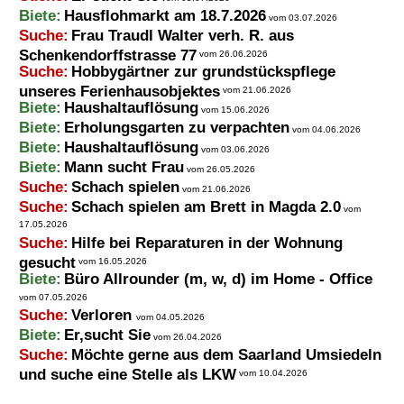
Biete:
Hausflohmarkt am 18.7.2026
vom 03.07.2026
Suche:
Frau Traudl Walter verh. R. aus
Schenkendorffstrasse 77
vom 26.06.2026
Suche:
Hobbygärtner zur grundstückspflege
unseres Ferienhausobjektes
vom 21.06.2026
Biete:
Haushaltauflösung
vom 15.06.2026
Biete:
Erholungsgarten zu verpachten
vom 04.06.2026
Biete:
Haushaltauflösung
vom 03.06.2026
Biete:
Mann sucht Frau
vom 26.05.2026
Suche:
Schach spielen
vom 21.06.2026
Suche:
Schach spielen am Brett in Magda 2.0
vom
17.05.2026
Suche:
Hilfe bei Reparaturen in der Wohnung
gesucht
vom 16.05.2026
Biete:
Büro Allrounder (m, w, d) im Home - Office
vom 07.05.2026
Suche:
Verloren
vom 04.05.2026
Biete:
Er,sucht Sie
vom 26.04.2026
Suche:
Möchte gerne aus dem Saarland Umsiedeln
und suche eine Stelle als LKW
vom 10.04.2026