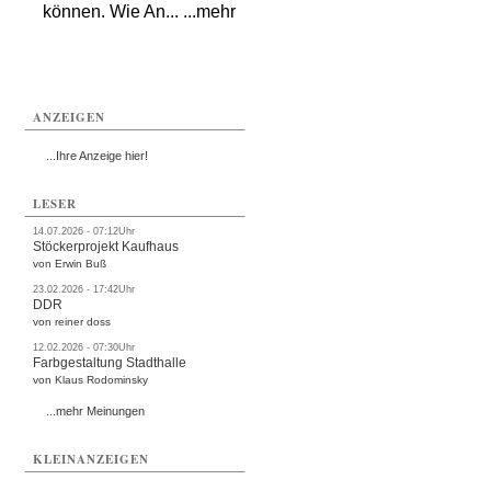
können. Wie An... ...mehr
ANZEIGEN
...Ihre Anzeige hier!
LESER
14.07.2026 - 07:12Uhr
Stöckerprojekt Kaufhaus
von Erwin Buß
23.02.2026 - 17:42Uhr
DDR
von reiner doss
12.02.2026 - 07:30Uhr
Farbgestaltung Stadthalle
von Klaus Rodominsky
...mehr Meinungen
KLEINANZEIGEN