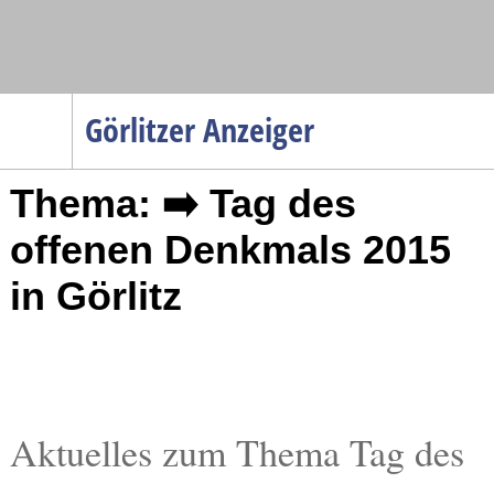
Navigation
Görlitzer Anzeiger
Startseite
Thema: ➡️ Tag des
Menüpunkte
Politik
offenen Denkmals 2015
Gesellschaft
in Görlitz
Wirtschaft
Service
Verkehr
Gesundheit
Aktuelles zum Thema Tag des
Kultur
Sport